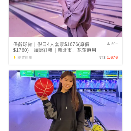
保齡球館｜假日4人套票$1676(原價
50+
$1760)｜加贈鞋租｜新北市、花蓮適用
1,676
即買即用
NT$