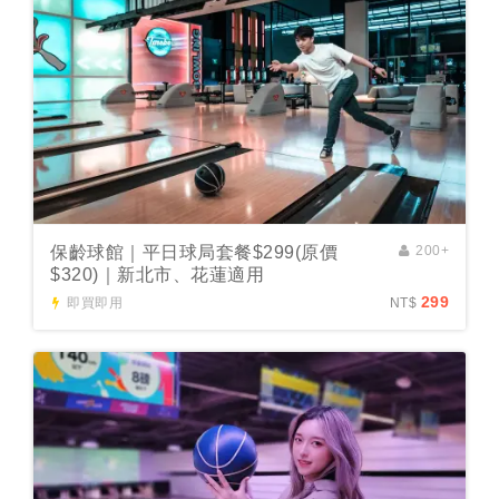
保齡球館｜平日球局套餐$299(原價
200+
$320)｜新北市、花蓮適用
299
即買即用
NT$