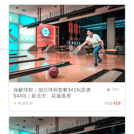
保齡球館｜假日球局套餐$419(原價
200+
$440)｜新北市、花蓮適用
419
即買即用
NT$