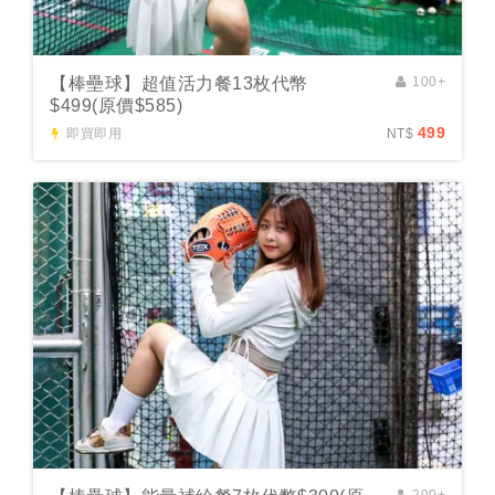
【棒壘球】超值活力餐13枚代幣
100+
$499(原價$585)
499
即買即用
NT$
200+