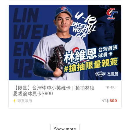
【限量】台灣棒球小英雄卡｜搶抽林維
4K+
恩親簽球員卡$800
800
即買即用
NT$
Show more