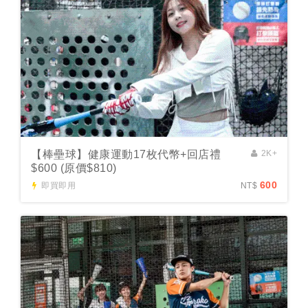
【棒壘球】健康運動17枚代幣+回店禮
2K+
$600 (原價$810)
600
即買即用
NT$