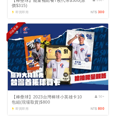
【棒壘球】能量補給餐7枚代幣$300(原
價$315)
300
即買即用
NT$
回饋基層
【棒壘球】2023台灣棒球小英雄卡10
50+
包組(現場取貨)$800
800
即買即用
NT$