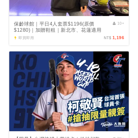
保齡球館｜平日4人套票$1196(原價
10+
$1280)｜加贈鞋租｜新北市、花蓮適用
1,196
即買即用
NT$