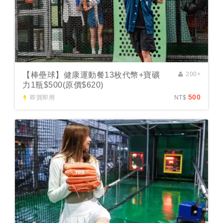
【棒壘球】健康運動餐13枚代幣+寶礦
200+
力1瓶$500(原價$620)
500
即買即用
NT$