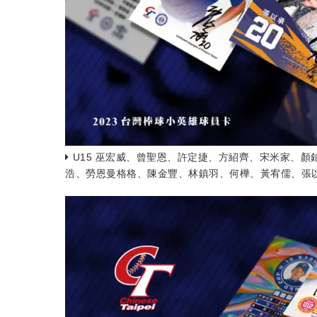
U15 巫宏威、曾聖恩、許定捷、方紹齊、宋米家、
浩、勞恩曼格格、陳金豐、林鎮羽、何樺、黃宥儒、張