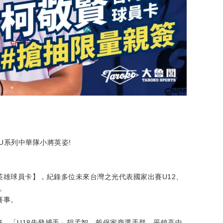
U系列中華隊小將英姿!
雄球員卡】，紀錄多位未來台灣之光代表國家出賽U12、
。
賽事。
好，「U18先發捕手」胡孟智、穀保家商選手群、平鎮高中