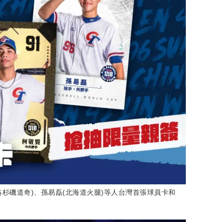
洛杉磯道奇)、孫易磊(北海道火腿)等人台灣首張球員卡和