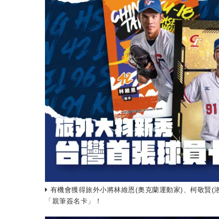
有機會獲得旅外小將林維恩(奧克蘭運動家)、柯敬賢(
「親筆簽名卡」！