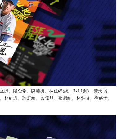
林立恩、陽念希、陳睦衡、林佳緯(統一7-11獅)、黃天賜、
彥恩、林維恩、許庭綸、曾偉喆、張趙紘、林鉑濬、徐紹予、