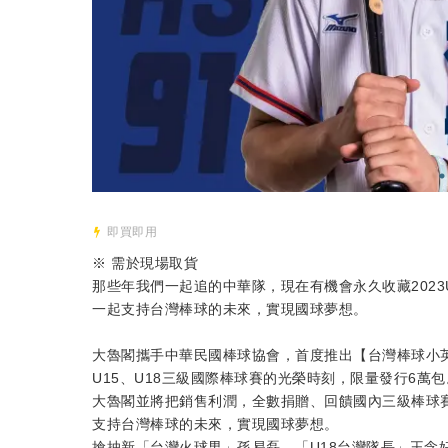
即買即用
※ 需於現場取貨
那些年我們一起追的中華隊，現在有機會永久收藏2023
一起支持台灣棒球的未來，實現國球夢想。
大魯閣攜手中華民國棒球協會，首度推出【台灣棒球小英
U15、U18三級國際棒球賽的光榮時刻，限量發行6萬包
大魯閣並將把銷售利潤，全數捐贈、回饋國內三級棒球
支持台灣棒球的未來，實現國球夢想。
搶抽新「台灣火球男」孫易磊、「U18台灣隊長」王念