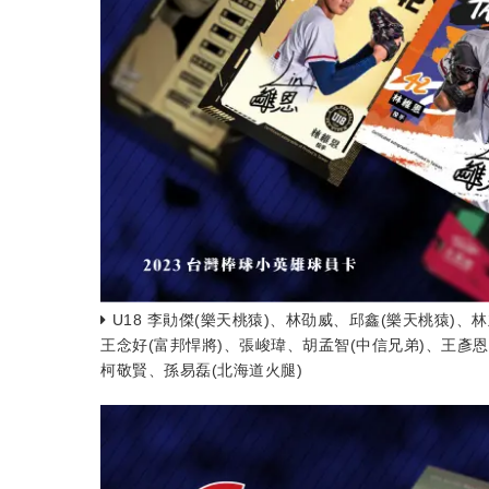
U18 李勛傑(樂天桃猿)、林劭威、邱鑫(樂天桃猿)、
王念好(富邦悍將)、張峻瑋、胡孟智(中信兄弟)、王
柯敬賢、孫易磊(北海道火腿)