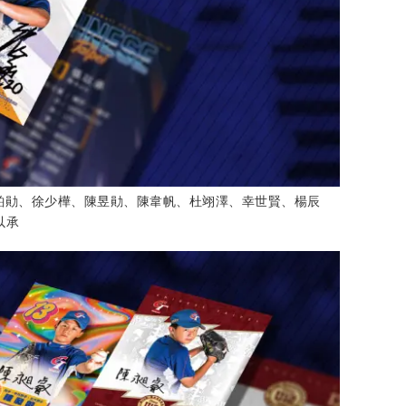
顏鉑勛、徐少樺、陳昱勛、陳韋帆、杜翊澤、幸世賢、楊辰
以承