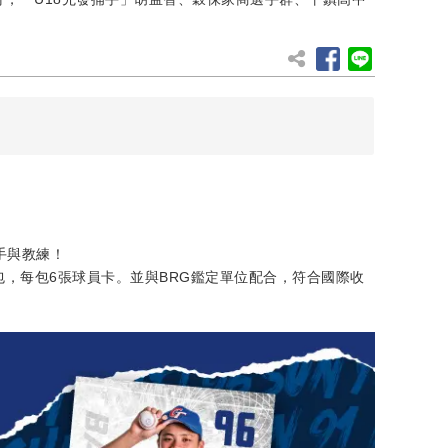
選手與教練！
包，每包6張球員卡。並與BRG鑑定單位配合，符合國際收