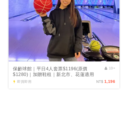
保齡球館｜平日4人套票$1196(原價
10+
$1280)｜加贈鞋租｜新北市、花蓮適用
1,196
即買即用
NT$