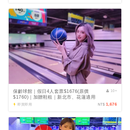
保齡球館｜假日4人套票$1676(原價
10+
$1760)｜加贈鞋租｜新北市、花蓮適用
1,676
即買即用
NT$