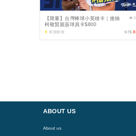
【限量】台灣棒球小英雄卡｜搶抽
3
柯敬賢親簽球員卡$800
8
即買即用
NT$
ABOUT US
About us