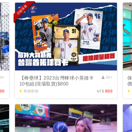
回饋基層
00+
【棒壘球】2023台灣棒球小英雄卡
50+
保
10包組(現場取貨)$800
價
00
800
即買即用
NT$