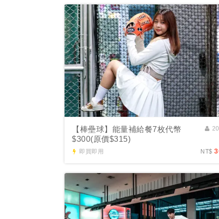
【棒壘球】能量補給餐7枚代幣
2
$300(原價$315)
3
即買即用
NT$