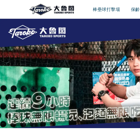
棒壘球打擊場
保齡