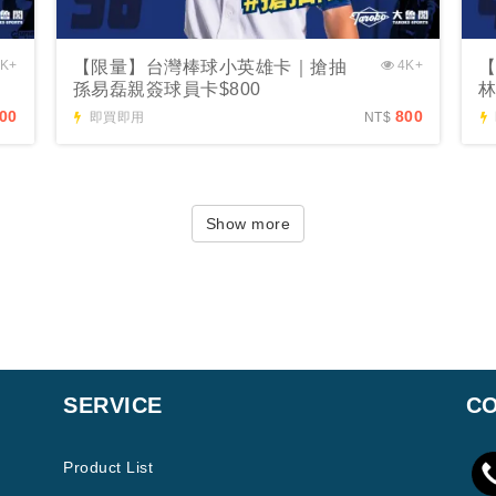
K+
【限量】台灣棒球小英雄卡｜搶抽
4K+
孫易磊親簽球員卡$800
林
00
800
即買即用
NT$
Show more
SERVICE
CO
Product List