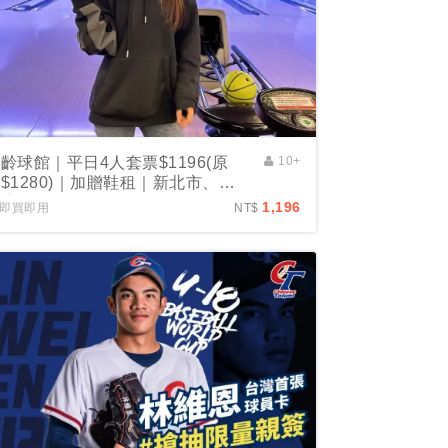
齡球館｜平日4人套票$1196(原
10+
$1280)｜加贈鞋租｜新北市、花
蓮適用
1,196
即買即用
NT$