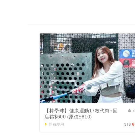
【棒壘球】健康運動17枚代幣+回
2
店禮$600 (原價$810)
6
即買即用
NT$