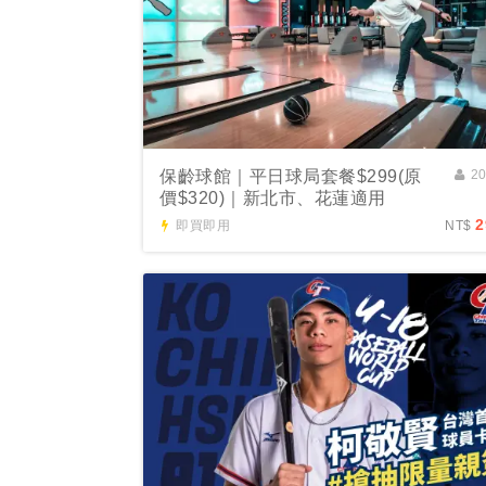
保齡球館｜平日球局套餐$299(原
2
價$320)｜新北市、花蓮適用
2
即買即用
NT$