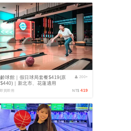
齡球館｜假日球局套餐$419(原
200+
$440)｜新北市、花蓮適用
419
即買即用
NT$