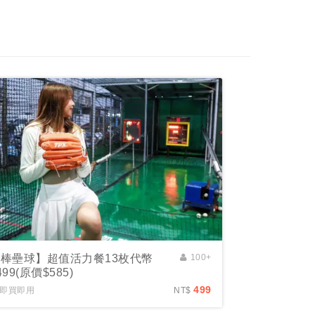
棒壘球】超值活力餐13枚代幣
100+
499(原價$585)
499
即買即用
NT$