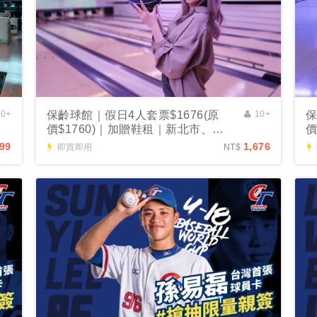
00+
保齡球館｜假日4人套票$1676(原
10+
保
價$1760)｜加贈鞋租｜新北市、花
價
蓮適用
99
1,676
即買即用
NT$