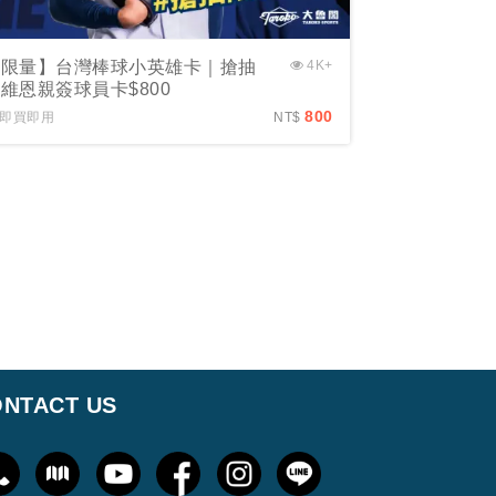
【限量】台灣棒球小英雄卡｜搶抽
4K+
維恩親簽球員卡$800
800
即買即用
NT$
NTACT US