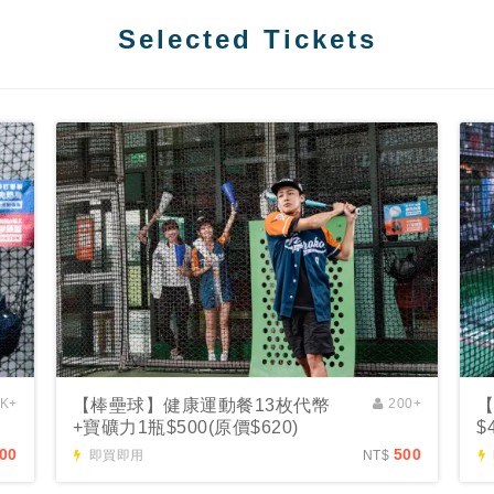
Selected Tickets
K+
【棒壘球】健康運動餐13枚代幣
200+
【
+寶礦力1瓶$500(原價$620)
$
00
500
即買即用
NT$