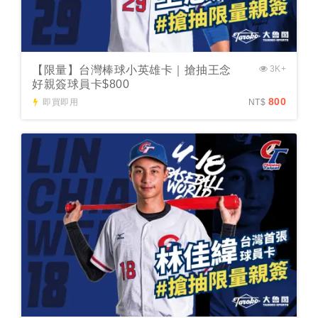
【限量】台灣棒球小英雄卡｜搶抽王念
3K+
好親簽球員卡$800
800
即買即用
NT$