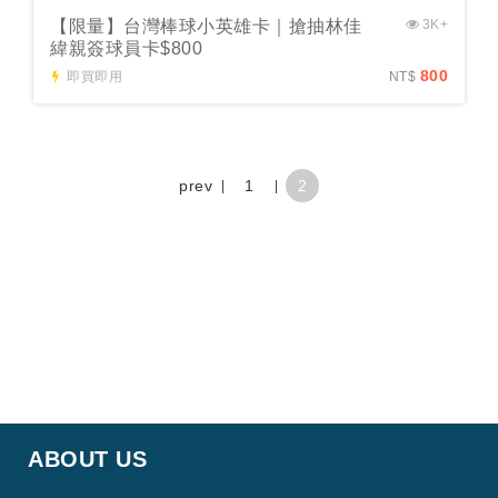
【限量】台灣棒球小英雄卡｜搶抽林佳
3K+
緯親簽球員卡$800
800
即買即用
NT$
prev
1
2
ABOUT US